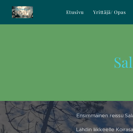
Etusivu
Yrittäjä/ Opas
Sal
Ensimmäinen reissu Sala
Lähdin liikkeelle Koira