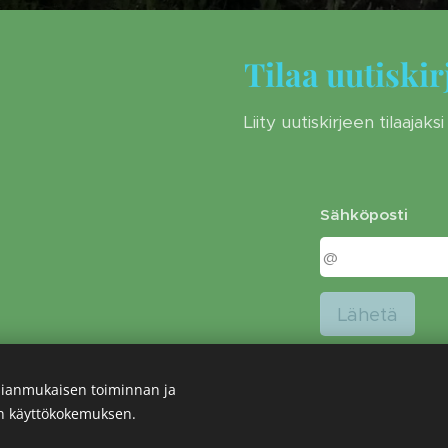
Tilaa uutiskir
Liity uutiskirjeen tilaajaksi
Sähköposti
Lähetä
ianmukaisen toiminnan ja
en käyttökokemuksen.
Evästeet