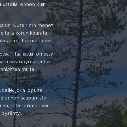
skustella, ennen kuin
kaisin. Kuten niin monet
eita ja karun kauniita
alaista metsämaisemaa.
ossa. Iltaa istuin omassa
 maastopyöräilijä tuli
unnioittaa muita
delle, joka lopulta
llä ennen saapumista
n, joita luulin olevan
n pysähtyi.