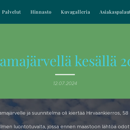
Palvelut
Hinnasto
Kuvagalleria
Asiakaspalau
amajärvellä kesällä 
12.07.2024
majärvelle ja suunnitelma oli kiertää Hirvaankierros, 58
salmen luontotuvalta, jossa ennen maastoon lähtöä odot