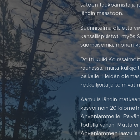
sateen taukoamista ja ju
lähdin maastoon.
Suunnitelma oli, että vi
kansallispuistot, myös S
suomaisemia, monen kok
Reitti kulki Koirasalmel
rauhassa, muita kulkijo
paikalle. Heidän olemass
retkeilijöitä ja toimivat
Aamulla lähdin matkaan 
kasvoi noin 20 kilometr
Ahvenlammelle. Päivän l
todella vähän. Mutta ei n
Ahvenlammen laavulla py