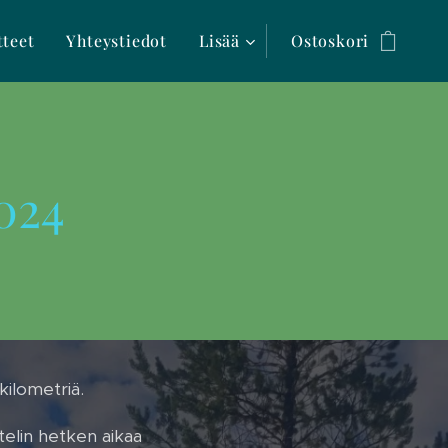
tteet
Yhteystiedot
Lisää
Ostoskori
2024
 kilometriä.
telin hetken aikaa