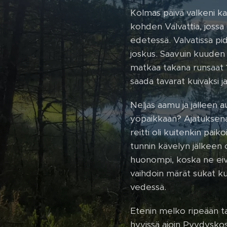
Kolmas päivä valkeni ka
kohden Valvattia, jossa
edetessä. Valvatissa pid
joskus. Saavuin kuuden ai
matkaa takana runsaat 1
saada tavarat kuivaksi j
Neljäs aamu ja jälleen 
yöpaikkaan? Ajatuksena 
reitti oli kuitenkin paik
tunnin kävelyn jälkeen 
huonompi, koska ne eivät
vaihdoin märät sukat kuiv
vedessä.
Etenin melko ripeään ta
hyvissä ajoin Pyydyskosk