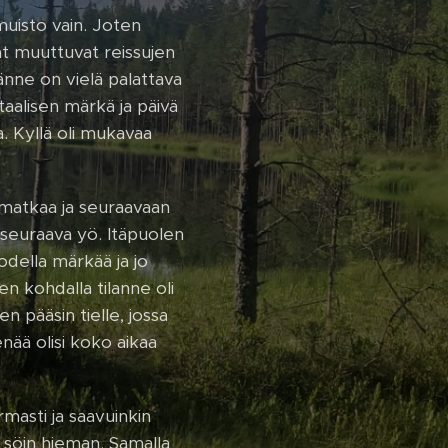
muisto vain. Joten
at muuttuvat reissujen
tänne on vielä palattava
otaalisen märkä ja päivä
. Kyllä oli mukavaa
 matkaa ja seuraavaan
 seuraava yö. Itäpuolen
todella märkää ja jo
n kohdalla tilanne oli
n pääsin tielle, jossa
enää olisi koko aikaa
masti ja saavuinkin
a söin hieman. Samalla