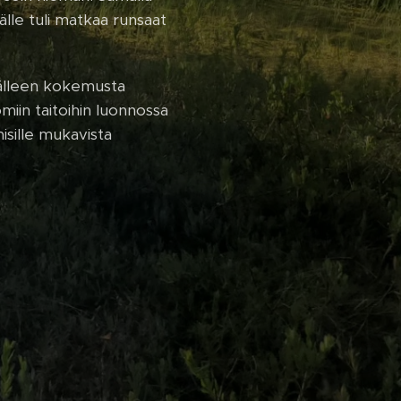
älle tuli matkaa runsaat
 jälleen kokemusta
omiin taitoihin luonnossa
misille mukavista