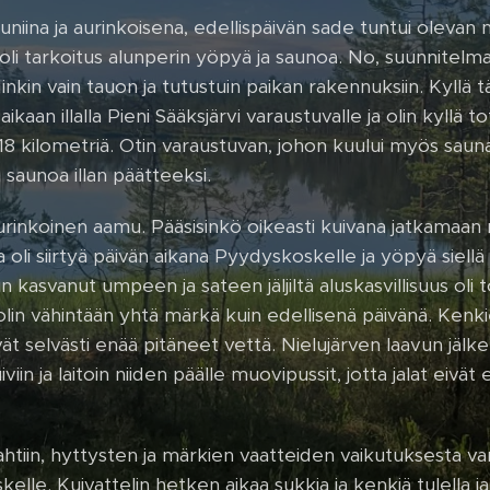
uniina ja aurinkoisena, edellispäivän sade tuntui olevan 
 oli tarkoitus alunperin yöpyä ja saunoa. No, suunnitelm
inkin vain tauon ja tutustuin paikan rakennuksiin. Kyllä 
kaan illalla Pieni Sääksjärvi varaustuvalle ja olin kyllä t
8 kilometriä. Otin varaustuvan, johon kuului myös sauna
a saunoa illan päätteeksi.
aurinkoinen aamu. Pääsisinkö oikeasti kuivana jatkamaan
oli siirtyä päivän aikana Pyydyskoskelle ja yöpyä siellä
oin kasvanut umpeen ja sateen jäljiltä aluskasvillisuus oli 
olin vähintään yhtä märkä kuin edellisenä päivänä. Kenkie
 selvästi enää pitäneet vettä. Nielujärven laavun jälkee
iin ja laitoin niiden päälle muovipussit, jotta jalat eivät 
htiin, hyttysten ja märkien vaatteiden vaikutuksesta var
elle. Kuivattelin hetken aikaa sukkia ja kenkiä tulella j