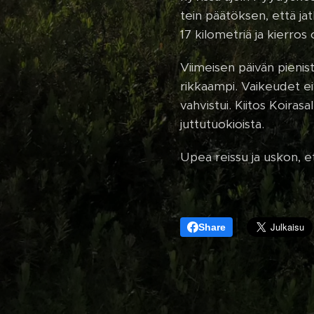
tein päätöksen, että jat
17 kilometriä ja kierros
Viimeisen päivän pienist
rikkaampi. Vaikeudet eiv
vahvistui. Kiitos Koiras
juttutuokioista.
Upea reissu ja uskon, e
Share