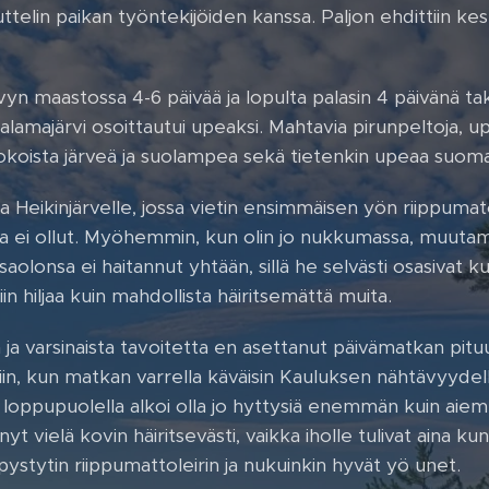
ttelin paikan työntekijöiden kanssa. Paljon ehdittiin ke
ivyn maastossa 4-6 päivää ja lopulta palasin 4 päivänä ta
alamajärvi osoittautui upeaksi. Mahtavia pirunpeltoja, up
oista järveä ja suolampea sekä tietenkin upeaa suom
ta Heikinjärvelle, jossa vietin ensimmäisen yön riippumat
ita ei ollut. Myöhemmin, kun olin jo nukkumassa, muutama
aolonsa ei haitannut yhtään, sillä he selvästi osasivat k
 niin hiljaa kuin mahdollista häiritsemättä muita.
ja varsinaista tavoitetta en asettanut päivämatkan pituu
iin, kun matkan varrella käväisin Kauluksen nähtävyyde
oppupuolella alkoi olla jo hyttysiä enemmän kuin aiemmi
yt vielä kovin häiritsevästi, vaikka iholle tulivat aina ku
stytin riippumattoleirin ja nukuinkin hyvät yö unet.