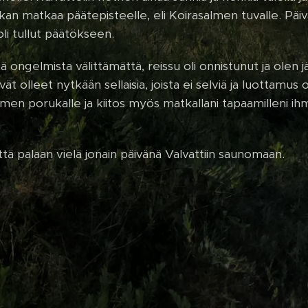
kan matkaa päätepisteelle, eli Koirasalmen tuvalle. Päiv
 oli tullut päätökseen.
ä ongelmista välittämättä, reissu oli onnistunut ja olen
ät olleet nytkään sellaisia, joista ei selviä ja luottamus 
almen porukalle ja kiitos myös matkallani tapaamilleni ih
ttä palaan vielä jonain päivänä Valvattiin saunomaan.