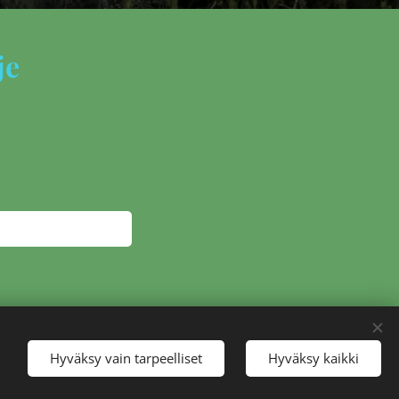
je
Hyväksy vain tarpeelliset
Hyväksy kaikki