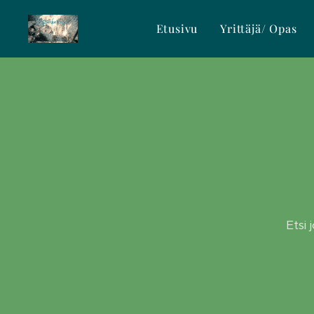
Etusivu
Yrittäjä/ Opas
Etsi