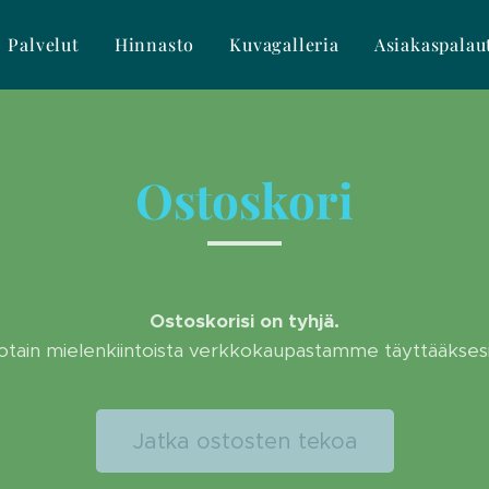
Palvelut
Hinnasto
Kuvagalleria
Asiakaspalau
Ostoskori
Ostoskorisi on tyhjä.
 jotain mielenkiintoista verkkokaupastamme täyttääksesi
Jatka ostosten tekoa