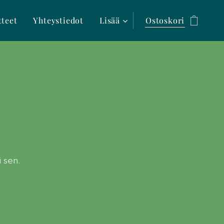
tteet
Yhteystiedot
Lisää
Ostoskori
 sen.