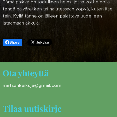
Tämä paikka on todellinen helmi, jossa voi helpolla
tehdä päiväretken tai halutessaan yöpyä, kuten itse
tein. Kyllä tänne on jälleen palattava uudelleen
lataamaan akkuja.
Share
Ota yhteyttä
metsankaikuja@gmail.com
Tilaa uutiskirje