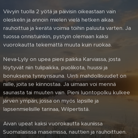
Viivyin tuolla 2 yötä ja päivisin oikeastaan vain
oleskelin ja annoin mielen vielä hetken aikaa
rauhoittua ja kerätä voimia töihin paluuta varten. Ja
tuossa onnistuinkin, pystyin olemaan kaksi
vuorokautta tekemättä muuta kuin ruokaa.
Neva-Lyly on upea pieni paikka Karviassa, josta
löytyvät niin tulipaikka, puolikota, huussi ja
bonuksena tynnyrisauna. Uinti mahdollisuudet on
niille, joita se kiinnostaa. Ja uimaan voi mennä
saunasta tai muuten vain. Pieni luontopolku kulkee
järven ympäri, jossa on myös lapsille ja
lapsenmielisille tarinaa, Wilpertistä.
Aivan upeat kaksi vuorokautta kauniissa
Suomalaisissa maisemissa, nauttien ja rauhoittuen.